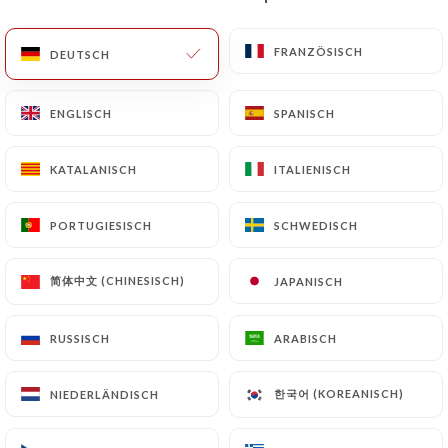
DE
MENÜ
FRANZÖSISCH
FRANZÖSISCH
DEUTSCH
DEUTSCH
ENGLISCH
ENGLISCH
SPANISCH
SPANISCH
KATALANISCH
KATALANISCH
ITALIENISCH
ITALIENISCH
PORTUGIESISCH
PORTUGIESISCH
SCHWEDISCH
SCHWEDISCH
/
Kontakt
START
KONTAKT
简体中文 (CHINESISCH)
简体中文 (CHINESISCH)
JAPANISCH
JAPANISCH
RUSSISCH
RUSSISCH
ARABISCH
ARABISCH
한국어 (KOREANISCH)
한국어 (KOREANISCH)
NIEDERLÄNDISCH
NIEDERLÄNDISCH
Restaurant L'Annexe