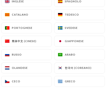
INGLESE
INGLESE
SPAGNOLO
SPAGNOLO
CATALANO
CATALANO
TEDESCO
TEDESCO
Aurelie G. ha lasciato una recensione
A
5/5
PORTOGHESE
PORTOGHESE
SVEDESE
SVEDESE
Entrées et plats excellents, préparés avec
beaucoup de finesse. Service agréable et
简体中文 (CINESE)
简体中文 (CINESE)
GIAPPONESE
GIAPPONESE
lieu très conviviale en plein cœur de
Montmartre. Je reviendrais
RUSSO
RUSSO
ARABO
ARABO
07/07/2026
•
06:04
한국어 (COREANO)
한국어 (COREANO)
OLANDESE
OLANDESE
gregory g. ha lasciato una recensione
G
5/5
CECO
CECO
GRECO
GRECO
très bon accueil et c'était très bon!
06/07/2026
•
07:02