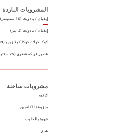
المشروبات الباردة
إيفيان / بادويت (50 سنتيلتر)
إيفيان / بادويت (1 لتر)
كوكا كولا / كوكا كولا زيرو (33 سنتيلتر)
عصير فواكه عضوي (25 سنتيلتر)
مشروبات ساخنة
كافيه
منزوعة الكافيين
قهوة بالحليب
شاي