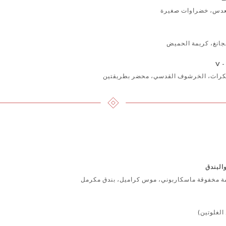
عدس، خضراوات صغيرة
جانغ، كريمة الحميض
V
الكراث، الخرشوف القدسي، محضر بطريقتين
البندق
مة مخفوقة ماسكاربوني، موس كراميل، بندق مكرمل
الغلوتين)