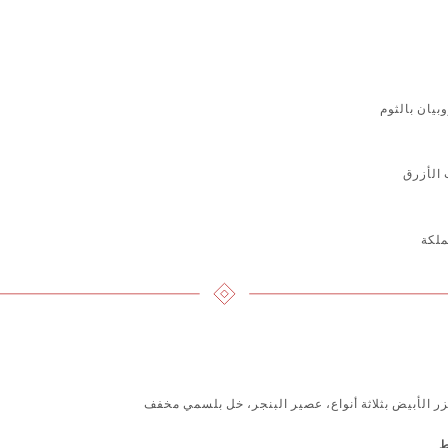
بيان بالثوم
 الأزرق
 الأبيض بثلاثة أنواع، عصير البنجر، خل بلسمي مخفف
ط