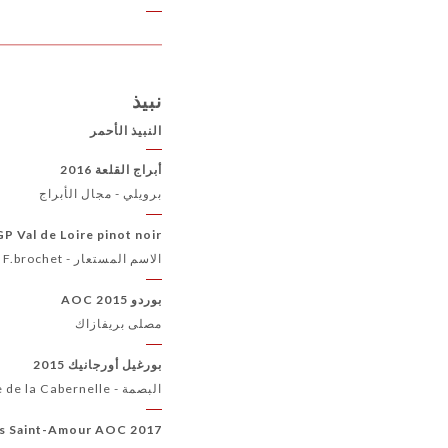
نبيذ
النبيذ الأحمر
أبراج القلعة 2016
برويلي - مجال الأبراج
IGP Val de Loire pinot noir العضوي بدون كبريتات 7
الاسم المستعار - F.brochet
بوردو AOC 2015
مصلى بريفازاك
بورغيل أورجانيك 2015
البصمة - Domaine de la Cabernelle
is Saint-Amour AOC 2017