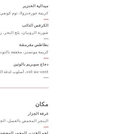
ميدالية الخنزير
كريمة جورجنزولا، ثوم كونفي
الكرفس الذائب
شوربة الروبيان، بلح البحر، رو
بطاطس مقرمشة
كريمة مونستر، مخففة بالتوت
دجاج سوبريم بالوتين
vol-au-vent، أسلوب لدغة الملكة
مكان
غرفة الجزار
البنجر المحمص بالعسل، الجزر
لحم الخنزير المحمر المضغو