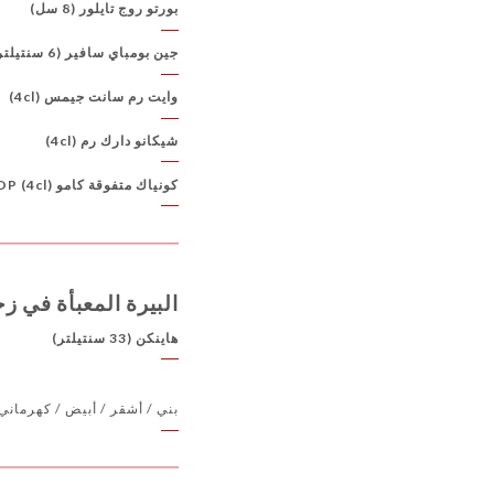
بورتو روج تايلور (8 سل)
جين بومباي سافير (6 سنتيلتر)
وايت رم سانت جيمس (4cl)
شيكانو دارك رم (4cl)
كونياك متفوقة كامو VSOP (4cl)
البيرة المعبأة في ز
هاينكن (33 سنتيلتر)
بني / أشقر / أبيض / كهرماني