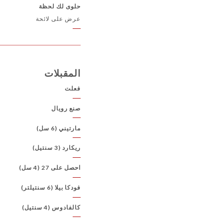
حلوى لك لحظة
عرض على لائحة
المقبلات
فعلت
صنع رويال
مارتيني (6 سل)
ريكارد (3 سنتيل)
احصل على 27 (4 سل)
فودكا بيلا (6 سنتيلتر)
كالفادوس (4 سنتيل)