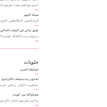
عدس مع لحم مقدد، هريس ال
سمك اليوم
قرع الجوز، البطاطس، الدوين
طبق نباتي في الوقت الحالي - 
ريزوتو بزيت الكمأة، فوندو 
حلويات
تشكيلة الجبن
اصابع زبدة مملحة بالكراميل و
بسكويت داكواز، برالين، كري
شوكولاتة مي-كويت
برالين مقرمش (خيار خالٍ من 