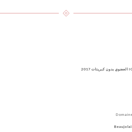
201
Beaujola