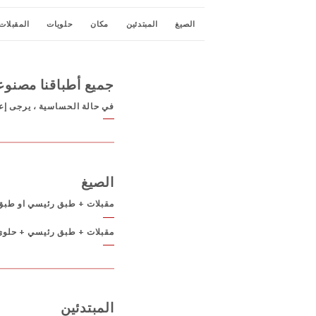
الصيغ
المبتدئين
مكان
حلويات
المقبلات
جميع أطباقنا مصنوع
في حالة الحساسية ، يرجى إعل
الصيغ
مقبلات + طبق رئيسي او طبق
مقبلات + طبق رئيسي + حلوى
المبتدئين